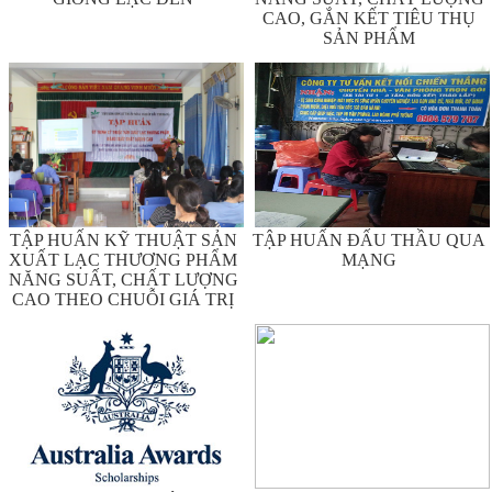
CAO, GẮN KẾT TIÊU THỤ
SẢN PHẨM
TẬP HUẤN KỸ THUẬT SẢN
TẬP HUẤN ĐẤU THẦU QUA
XUẤT LẠC THƯƠNG PHẨM
MẠNG
NĂNG SUẤT, CHẤT LƯỢNG
CAO THEO CHUỖI GIÁ TRỊ