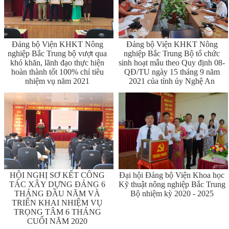
Đảng bộ Viện KHKT Nông
Đảng bộ Viện KHKT Nông
nghiệp Bắc Trung bộ vượt qua
nghiệp Bắc Trung Bộ tổ chức
khó khăn, lãnh đạo thực hiện
sinh hoạt mẫu theo Quy định 08-
hoàn thành tốt 100% chỉ tiêu
QĐ/TU ngày 15 tháng 9 năm
nhiệm vụ năm 2021
2021 của tỉnh ủy Nghệ An
HỘI NGHỊ SƠ KẾT CÔNG
Đại hội Đảng bộ Viện Khoa học
TÁC XÂY DỰNG ĐẢNG 6
Kỹ thuật nông nghiệp Bắc Trung
THÁNG ĐẦU NĂM VÀ
Bộ nhiệm kỳ 2020 - 2025
TRIỂN KHAI NHIỆM VỤ
TRỌNG TÂM 6 THÁNG
CUỐI NĂM 2020