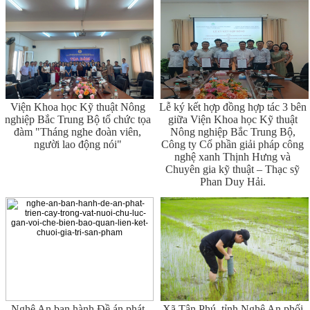
Viện Khoa học Kỹ thuật Nông
Lễ ký kết hợp đồng hợp tác 3 bên
nghiệp Bắc Trung Bộ tổ chức tọa
giữa Viện Khoa học Kỹ thuật
đàm "Tháng nghe đoàn viên,
Nông nghiệp Bắc Trung Bộ,
người lao động nói"
Công ty Cổ phần giải pháp công
nghệ xanh Thịnh Hưng và
Chuyên gia kỹ thuật – Thạc sỹ
Phan Duy Hải.
Nghệ An ban hành Đề án phát
Xã Tân Phú, tỉnh Nghệ An phối