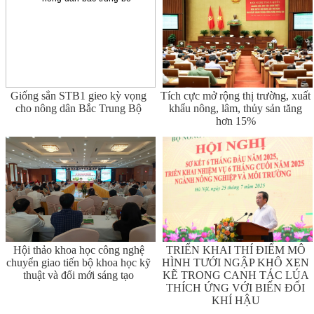
Giống sắn STB1 gieo kỳ vọng
Tích cực mở rộng thị trường, xuất
cho nông dân Bắc Trung Bộ
khẩu nông, lâm, thủy sản tăng
hơn 15%
Hội thảo khoa học công nghệ
TRIỂN KHAI THÍ ĐIỂM MÔ
chuyển giao tiến bộ khoa học kỹ
HÌNH TƯỚI NGẬP KHÔ XEN
thuật và đổi mới sáng tạo
KẼ TRONG CANH TÁC LÚA
THÍCH ỨNG VỚI BIẾN ĐỔI
KHÍ HẬU