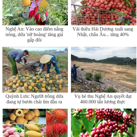
Nghệ An: Vào cao điểm nắng
Vải thiều Hải Dương xuất sang
nóng, dứa 'nữ hoàng' tăng giá
Nhật, châu Âu... tăng 40%
gấp đôi
Quỳnh Lưu: Người trồng dứa
Vụ hè thu Nghệ An quyết đạt
đang tự bươn chải tìm đầu ra
460.000 tấn lương thực