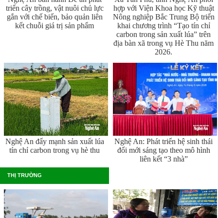
triển cây trồng, vật nuôi chủ lực
hợp với Viện Khoa học Kỹ thuật
gắn với chế biến, bảo quản liên
Nông nghiệp Bắc Trung Bộ triển
kết chuỗi giá trị sản phẩm
khai chương trình “Tạo tín chỉ
carbon trong sản xuất lúa” trên
địa bàn xã trong vụ Hè Thu năm
2026.
Nghệ An đẩy mạnh sản xuất lúa
Nghệ An: Phát triển hệ sinh thái
tín chỉ carbon trong vụ hè thu
đổi mới sáng tạo theo mô hình
liên kết “3 nhà”
THỊ TRƯỜNG