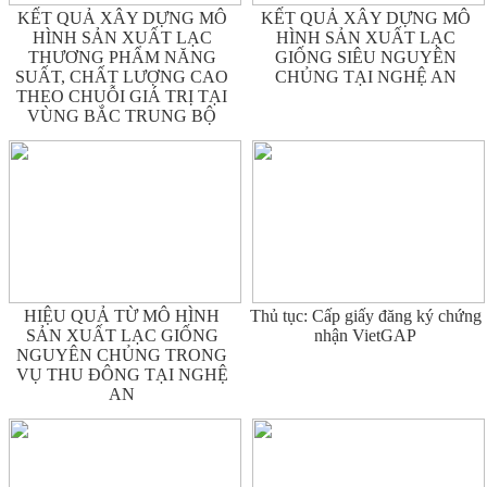
KẾT QUẢ XÂY DỰNG MÔ
KẾT QUẢ XÂY DỰNG MÔ
HÌNH SẢN XUẤT LẠC
HÌNH SẢN XUẤT LẠC
THƯƠNG PHẨM NĂNG
GIỐNG SIÊU NGUYÊN
SUẤT, CHẤT LƯỢNG CAO
CHỦNG TẠI NGHỆ AN
THEO CHUỖI GIÁ TRỊ TẠI
VÙNG BẮC TRUNG BỘ
HIỆU QUẢ TỪ MÔ HÌNH
Thủ tục: Cấp giấy đăng ký chứng
SẢN XUẤT LẠC GIỐNG
nhận VietGAP
NGUYÊN CHỦNG TRONG
VỤ THU ĐÔNG TẠI NGHỆ
AN