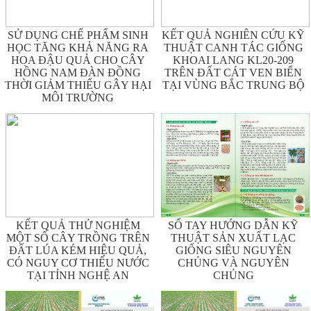
SỬ DỤNG CHẾ PHẨM SINH
KẾT QUẢ NGHIÊN CỨU KỸ
HỌC TĂNG KHẢ NĂNG RA
THUẬT CANH TÁC GIỐNG
HOA ĐẬU QUẢ CHO CÂY
KHOAI LANG KL20-209
HỒNG NAM ĐÀN ĐỒNG
TRÊN ĐẤT CÁT VEN BIỂN
THỜI GIẢM THIỂU GÂY HẠI
TẠI VÙNG BẮC TRUNG BỘ
MÔI TRƯỜNG
KẾT QUẢ THỬ NGHIỆM
SỔ TAY HƯỚNG DẪN KỸ
MỘT SỐ CÂY TRỒNG TRÊN
THUẬT SẢN XUẤT LẠC
ĐẤT LÚA KÉM HIỆU QUẢ,
GIỐNG SIÊU NGUYÊN
CÓ NGUY CƠ THIẾU NƯỚC
CHỦNG VÀ NGUYÊN
TẠI TỈNH NGHỆ AN
CHỦNG