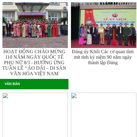
HOẠT ĐỘNG CHÀO MỪNG
Đảng ủy Khối Các cơ quan tỉnh
110 NĂM NGÀY QUỐC TẾ
mít tinh kỷ niệm 90 năm ngày
PHỤ NỮ 8/3 - HƯỞNG ỨNG
thành lập Đảng
TUẦN LỄ ‘‘ÁO DÀI – DI SẢN
VĂN HÓA VIỆT NAM
VĂN BẢN