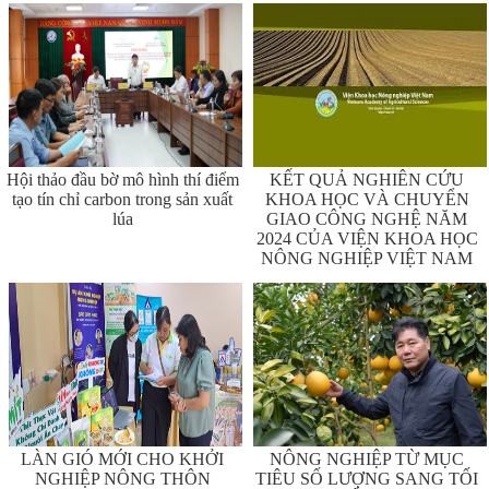
Hội thảo đầu bờ mô hình thí điểm
KẾT QUẢ NGHIÊN CỨU
tạo tín chỉ carbon trong sản xuất
KHOA HỌC VÀ CHUYỂN
lúa
GIAO CÔNG NGHỆ NĂM
2024 CỦA VIỆN KHOA HỌC
NÔNG NGHIỆP VIỆT NAM
LÀN GIÓ MỚI CHO KHỞI
NÔNG NGHIỆP TỪ MỤC
NGHIỆP NÔNG THÔN
TIÊU SỐ LƯỢNG SANG TỐI