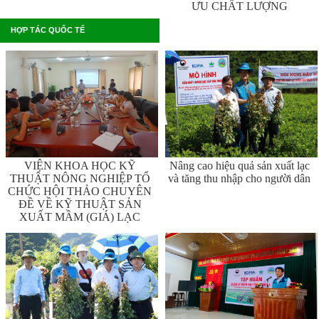
ƯU CHẤT LƯỢNG
HỢP TÁC QUỐC TẾ
VIỆN KHOA HỌC KỸ
Nâng cao hiệu quả sản xuất lạc
THUẬT NÔNG NGHIỆP TỔ
và tăng thu nhập cho người dân
CHỨC HỘI THẢO CHUYÊN
ĐỀ VỀ KỸ THUẬT SẢN
XUẤT MẦM (GIÁ) LẠC