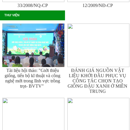
33/2008/NQ-CP
12/2009/NĐ-CP
THƯ VIỆN
Tài liệu hội thảo: "Giới thiệu
ĐÁNH GIÁ NGUỒN VẬT
giống, tiến bộ kĩ thuật và công
LIỆU KHỞI ĐẦU PHỤC VỤ
nghệ mới trong lĩnh vực trồng
CÔNG TÁC CHỌN TẠO
trọt- BVTV"
GIỐNG ĐẬU XANH Ở MIỀN
TRUNG