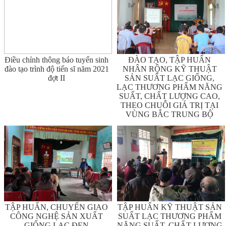
Điều chỉnh thông báo tuyển sinh
ĐÀO TẠO, TẬP HUẤN
đào tạo trình độ tiến sĩ năm 2021
NHÂN RỘNG KỸ THUẬT
đợt II
SẢN SUẤT LẠC GIỐNG,
LẠC THƯƠNG PHẨM NĂNG
SUẤT, CHẤT LƯỢNG CAO,
THEO CHUỖI GIÁ TRỊ TẠI
VÙNG BẮC TRUNG BỘ
TẬP HUẤN, CHUYỂN GIAO
TẬP HUẤN KỸ THUẬT SẢN
CÔNG NGHỆ SẢN XUẤT
SUẤT LẠC THƯƠNG PHẨM
GIỐNG LẠC ĐEN
NĂNG SUẤT, CHẤT LƯỢNG