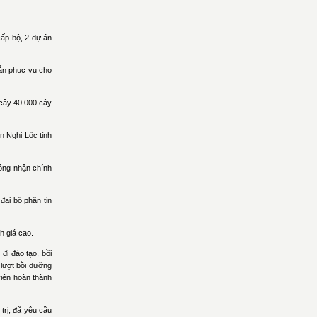
cấp bộ, 2 dự án
sắn phục vụ cho
 cây 40.000 cây
 Nghi Lộc tỉnh
ông nhận chính
ại bộ phận tin
h giá cao.
i đào tạo, bồi
 lượt bồi dưỡng
viên hoàn thành
trị, đã yêu cầu