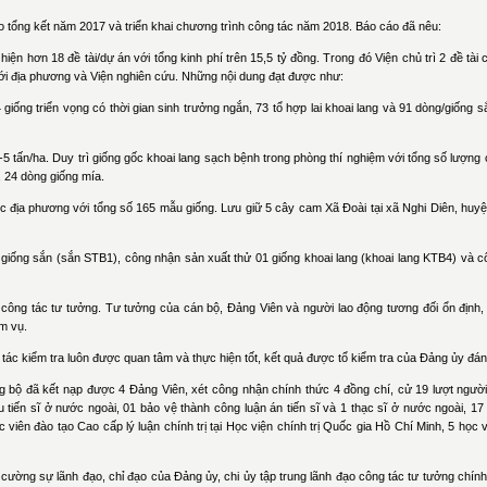
tổng kết năm 2017 và triển khai chương trình công tác năm 2018. Báo cáo đã nêu:
 hơn 18 đề tài/dự án với tổng kinh phí trên 15,5 tỷ đồng. Trong đó Viện chủ trì 2 đề tài 
với địa phương và Viện nghiên cứu. Những nội dung đạt được như:
iống triển vọng có thời gian sinh trưởng ngắn, 73 tổ hợp lai khoai lang và 91 dòng/giống 
5 tấn/ha. Duy trì giống gốc khoai lang sạch bệnh trong phòng thí nghiệm với tổng số lượng
, 24 dòng giống mía.
ịa phương với tổng số 165 mẫu giống. Lưu giữ 5 cây cam Xã Đoài tại xã Nghi Diên, huyện
ng sắn (sắn STB1), công nhận sản xuất thử 01 giống khoai lang (khoai lang KTB4) và c
ng tác tư tưởng. Tư tưởng của cán bộ, Đảng Viên và người lao động tương đối ổn định, đ
ệm vụ.
 kiểm tra luôn được quan tâm và thực hiện tốt, kết quả được tổ kiểm tra của Đảng ủy đán
ộ đã kết nạp được 4 Đảng Viên, xét công nhận chính thức 4 đồng chí, cử 19 lượt người đ
 tiến sĩ ở nước ngoài, 01 bảo vệ thành công luận án tiến sĩ và 1 thạc sĩ ở nước ngoài, 17
viên đào tạo Cao cấp lý luận chính trị tại Học viện chính trị Quốc gia Hồ Chí Minh, 5 học 
g sự lãnh đạo, chỉ đạo của Đảng ủy, chi ủy tập trung lãnh đạo công tác tư tưởng chính 