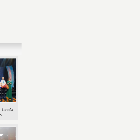
 Lan tỏa
p!