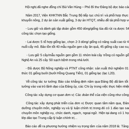
Hội nghị đã nghe đồng chí Bùi Văn Hùng – Phó Bí thư Đảng bộ đọc báo cáo 
Năm 2017, Viện KHKTNN Bắc Trung Bộ tiếp tục chủ trì và phối hợp thực hiện
khuyến nông, 2 dự án sản xuất giống, 3 dự án HTQT, nhiều đề tài phối hợp 
- Lưu giữ và đánh giá tập đoàn gồm 450 dòng/giống lúa đã rút ra được 54 g
công tác chọn tạo giống.
- Lai được 5 tổ hợp giống lạc, chọn 2-3 dòng/ giống có năng suất cao từ 4-
nuối cấy mô. Bảo tồn tốt 40 mẫu nguồn gen cây ăn quả, 45 giống cây cao su
- Lưu giữ 5 cây/mẫu nguồn gen gồm 11 nhóm loài cây trồng có nguồn gốc đ
Nghệ An và 25 cây S0 sạch bệnh trong nhà lưới.
- Đã được Bộ Nông nghiệp và PTNT công nhận: sản xuất thử nghiệm 01 giố
thức 01 giống bưởi (bưởi Hồng Quang Tiến), 01 giống lạc (lạc L20).
Về công tác tư tưởng: Báo cáo khẳng định năm qua Đảng Bộ đã làm tốt cô
tưởng vào vai trò lãnh đạo của Đảng ủy, các Chi ủy trong việc thực hiện nhi
Công tác xây dựng cơ quan đơn vị: Các đoàn thể của viện cũng như công tác
Công tác xây dựng phát triển của đơn vị: Được quan tâm năm qua, Đảng b
dưỡng chuyên môn, nghiệp vụ và lý luận chính trị trong đó có 1 đào tạo sau
chuyên môn nghiệp vụ, chức danh, ngạch, ngoại ngữ. Hiện tại đang có 1 học 
lớp đào tạo Trung cấp lý luận chính trị…
Báo cáo đề ra phương hướng nhiệm vụ trọng tâm của năm 2018 là: Tăng cườn