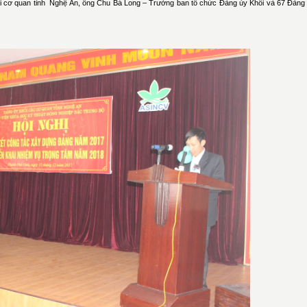
cơ quan tỉnh Nghệ An, ông Chu Bá Long – Trưởng ban tổ chức Đảng ủy Khối và 67 Đảng v