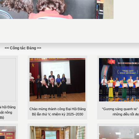
<< Công tác Đảng >>
i hội Đảng
Chào mừng thành công Đại Hội Đảng
“Gương sáng quanh ta” -
uật nông
Bộ lần thứ V, nhiệm kỳ 2025–2030
những điều tốt đẹ
 Bộ