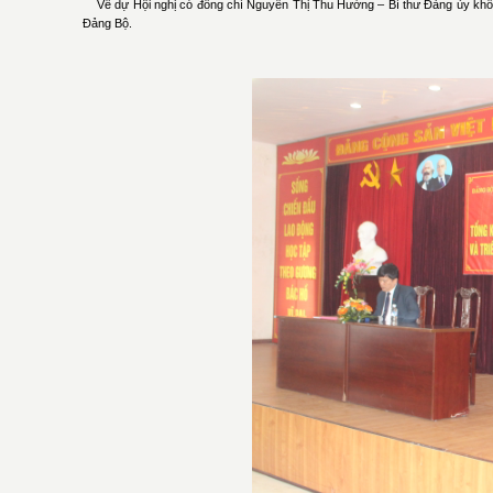
Về dự Hội nghị có đồng chí Nguyễn Thị Thu Hường – Bí thư Đảng ủy khối 
Đảng Bộ.