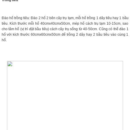
Trồng tiêu
Đào hố trồng tiêu: Đào 2 hố 2 bên cây trụ tạm, mỗi hố trồng 1 dây tiêu hay 1 bầu
tiêu. Kích thước mỗi hố 40cmx40cmx50cm, mép hố cách trụ tạm 10-15cm, sao
cho tâm hố (vị trí đặt bầu tiêu) cách cây trụ sống từ 40-50cm. Cũng có thể đào 1
hố với kích thước 60cmx60cmx50cm để trồng 2 dây hay 2 bầu tiêu vào cùng 1
hố.