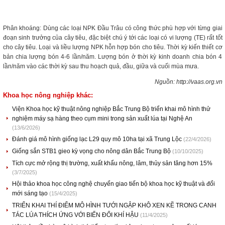
Phân khoáng: Dùng các loại NPK Đầu Trâu có công thức phù hợp với từng giai
đoạn sinh trưởng của cây tiêu, đặc biệt chú ý tới các loại có vi lượng (TE) rất tốt
cho cây tiêu. Loại và liều lượng NPK hỗn hợp bón cho tiêu. Thời kỳ kiến thiết cơ
bản chia lượng bón 4-6 lần/năm. Lượng bón ở thời kỳ kinh doanh chia bón 4
lần/năm vào các thời kỳ sau thu hoạch quả, đầu, giữa và cuối mùa mưa.
Nguồn: http://vaas.org.vn
Khoa học nông nghiệp khác:
Viện Khoa học kỹ thuật nông nghiệp Bắc Trung Bộ triển khai mô hình thử
nghiệm máy sạ hàng theo cụm mini trong sản xuất lúa tại Nghệ An
(13/6/2026)
Đánh giá mô hình giống lạc L29 quy mô 10ha tại xã Trung Lộc
(22/4/2026)
Giống sắn STB1 gieo kỳ vọng cho nông dân Bắc Trung Bộ
(10/10/2025)
Tích cực mở rộng thị trường, xuất khẩu nông, lâm, thủy sản tăng hơn 15%
(3/7/2025)
Hội thảo khoa học công nghệ chuyển giao tiến bộ khoa học kỹ thuật và đổi
mới sáng tạo
(15/4/2025)
TRIỂN KHAI THÍ ĐIỂM MÔ HÌNH TƯỚI NGẬP KHÔ XEN KẼ TRONG CANH
TÁC LÚA THÍCH ỨNG VỚI BIẾN ĐỔI KHÍ HẬU
(11/4/2025)