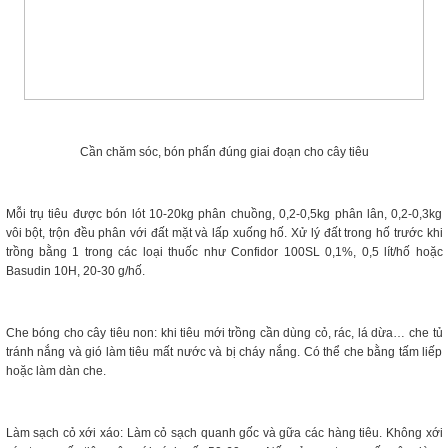
Cần chăm sóc, bón phấn đúng giai đoạn cho cây tiêu
Mỗi trụ tiêu được bón lót 10-20kg phân chuồng, 0,2-0,5kg phân lân, 0,2-0,3kg
vôi bột, trộn đều phân với đất mặt và lấp xuống hố. Xử lý đất trong hố trước khi
trồng bằng 1 trong các loại thuốc như Confidor 100SL 0,1%, 0,5 lít/hố hoặc
Basudin 10H, 20-30 g/hố.
Che bóng cho cây tiêu non: khi tiêu mới trồng cần dùng cỏ, rác, lá dừa… che tủ
tránh nắng và gió làm tiêu mất nước và bị cháy nắng. Có thể che bằng tấm liếp
hoặc làm dàn che.
Làm sạch cỏ xới xáo: Làm cỏ sạch quanh gốc và gữa các hàng tiêu. Không xới