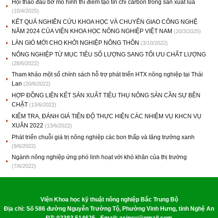
Hội thảo đầu bờ mô hình thí điểm tạo tín chỉ carbon trong sản xuất lúa
(10/4/2025)
KẾT QUẢ NGHIÊN CỨU KHOA HỌC VÀ CHUYỂN GIAO CÔNG NGHỆ
NĂM 2024 CỦA VIỆN KHOA HỌC NÔNG NGHIỆP VIỆT NAM
(20/3/2025)
LÀN GIÓ MỚI CHO KHỞI NGHIỆP NÔNG THÔN
(3/10/2022)
NÔNG NGHIỆP TỪ MỤC TIÊU SỐ LƯỢNG SANG TỐI ƯU CHẤT LƯỢNG
(28/6/2022)
Tham khảo một số chính sách hỗ trợ phát triển HTX nông nghiệp tại Thái
Lan
(20/6/2022)
HỢP ĐỒNG LIÊN KẾT SẢN XUẤT TIÊU THỤ NÔNG SẢN CẦN SỰ BỀN
CHẶT
(13/6/2022)
KIỂM TRA, ĐÁNH GIÁ TIẾN ĐỘ THỰC HIỆN CÁC NHIỆM VỤ KHCN VỤ
XUÂN 2022
(13/6/2022)
Phát triển chuỗi giá trị nông nghiệp các bon thấp và tăng trưởng xanh
(9/6/2022)
Ngành nông nghiệp ứng phó linh hoạt với khó khăn của thị trường
(7/6/2022)
Viện Khoa học kỹ thuật nông nghiệp Bắc Trung Bộ
Địa chỉ: Số 586 đường Nguyễn Trường Tộ, Phường Vinh Hưng, tỉnh Nghệ An