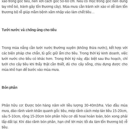
xáo trong gốc tiêu, nên xới cách gốc 50-60 cm. Nếu cỏ mọc trong gốc nên dùng
tay nhổ bỏ, tránh gây tổn thương cây). Mùa mưa cần tránh xới xáo vì dễ làm tổn
thương bộ rễ giúp mầm bệnh xâm nhập vào làm chết tiêu…
Tưới nước và chống úng cho tiêu
Trong mùa nắng cần tưới nước thường xuyên (không thừa nước), kết hợp với
các biện pháp che chắn, tủ gốc giữ ẩm cho tiêu. Trong thời kỳ kinh doanh, việc
tưới nước cho tiêu có khác hơn. Trong thời kỳ này, đặc biệt sau thu hoạch, chỉ
tưới cho cây tiêu khi thấy thật cần thiết, đủ cho cây sống, chịu đựng được cho
mùa khô hạn để bước vào mùa mưa.
Bón phân
Phân hữu cơ: Được bón hàng năm với liều lượng 30-40m3/ha. Vào đầu mùa
mưa, đào rãnh vành khăn quanh gốc tiêu, mép rãnh cách mép tán tiêu 15-20cm,
sâu 5-10cm, rộng 15-20cm bón phân hữu cơ đã hoai hoàn toàn, bón xong phải
lấp đất lại. Khi đào rãnh bón phân, hạn chế tới mức tối đa làm tổn thương bộ rễ
tiêu.