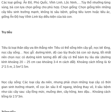
Các loại giống: Ấn Độ, Phú Quốc, Vĩnh Linh, Lộc Ninh,….Tùy thổ nhưỡng từng
vùng, bà con lựa chọn giống cho phù hợp. Chọn giống: Chọn giống trên những
cây tiêu sinh trưởng mạnh, không bị sâu bệnh, giống tiêu lươn hoặc tiêu ác,
giống Ấn Độ hay Vĩnh Linh tùy điều kiện của bà con.
Trụ tiêu
Tiêu là loại thân dây ưa lên thẳng nên Tiêu có thể sống trên cây gỗ, nọc bê tông,
nọc cây sống… Nọc gỗ: đường kính, độ cao tùy thuộc bà con sử dụng, tốt nhất
nên chọn nọc có đường kính tương đối để cây có thể bám trụ lâu dài (đường
kính khoảng 20 – 25 cm cao khoảng 3-4 m cách đất). Khoảng cách trồng là từ
2*2.5 m, 2.5m*2.5m.
Nọc cây sống: Các loại cây đa niên, nhưng phải chọn những loại cây có thời
gian sinh trưởng nhanh, rể cọc ăn sâu ít rể ngang, không thay vỏ, ít sâu bệnh
như các cây sau: cây lồng mức, muồng đen, cây hông, keo đậu... Khoảng cách
trồng từ 2.5*3m.