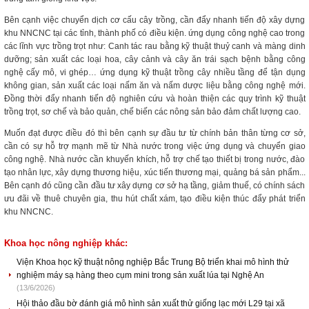
Bên cạnh việc chuyển dịch cơ cấu cây trồng, cần đẩy nhanh tiến độ xây dựng
khu NNCNC tại các tỉnh, thành phố có điều kiện. ứng dụng công nghệ cao trong
các lĩnh vực trồng trọt như: Canh tác rau bằng kỹ thuật thuỷ canh và màng dinh
dưỡng; sản xuất các loại hoa, cây cảnh và cây ăn trái sạch bệnh bằng công
nghệ cấy mô, vi ghép… ứng dụng kỹ thuật trồng cây nhiều tầng để tận dụng
không gian, sản xuất các loại nấm ăn và nấm dược liệu bằng công nghệ mới.
Đồng thời đẩy nhanh tiến độ nghiên cứu và hoàn thiện các quy trình kỹ thuật
trồng trọt, sơ chế và bảo quản, chế biến các nông sản bảo đảm chất lượng cao.
Muốn đạt được điều đó thì bên cạnh sự đầu tư từ chính bản thân từng cơ sở,
cần có sự hỗ trợ mạnh mẽ từ Nhà nước trong việc ứng dụng và chuyển giao
công nghệ. Nhà nước cần khuyến khích, hỗ trợ chế tạo thiết bị trong nước, đào
tạo nhân lực, xây dựng thương hiệu, xúc tiến thương mại, quảng bá sản phẩm...
Bên cạnh đó cũng cần đầu tư xây dựng cơ sở hạ tầng, giảm thuế, có chính sách
ưu đãi về thuê chuyên gia, thu hút chất xám, tạo điều kiện thúc đẩy phát triển
khu NNCNC.
Khoa học nông nghiệp khác:
Viện Khoa học kỹ thuật nông nghiệp Bắc Trung Bộ triển khai mô hình thử
nghiệm máy sạ hàng theo cụm mini trong sản xuất lúa tại Nghệ An
(13/6/2026)
Hội thảo đầu bờ đánh giá mô hình sản xuất thử giống lạc mới L29 tại xã