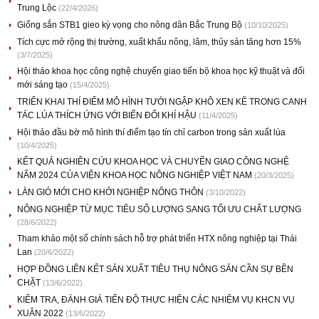
Trung Lộc
(22/4/2026)
Giống sắn STB1 gieo kỳ vọng cho nông dân Bắc Trung Bộ
(10/10/2025)
Tích cực mở rộng thị trường, xuất khẩu nông, lâm, thủy sản tăng hơn 15%
(3/7/2025)
Hội thảo khoa học công nghệ chuyển giao tiến bộ khoa học kỹ thuật và đổi
mới sáng tạo
(15/4/2025)
TRIỂN KHAI THÍ ĐIỂM MÔ HÌNH TƯỚI NGẬP KHÔ XEN KẼ TRONG CANH
TÁC LÚA THÍCH ỨNG VỚI BIẾN ĐỔI KHÍ HẬU
(11/4/2025)
Hội thảo đầu bờ mô hình thí điểm tạo tín chỉ carbon trong sản xuất lúa
(10/4/2025)
KẾT QUẢ NGHIÊN CỨU KHOA HỌC VÀ CHUYỂN GIAO CÔNG NGHỆ
NĂM 2024 CỦA VIỆN KHOA HỌC NÔNG NGHIỆP VIỆT NAM
(20/3/2025)
LÀN GIÓ MỚI CHO KHỞI NGHIỆP NÔNG THÔN
(3/10/2022)
NÔNG NGHIỆP TỪ MỤC TIÊU SỐ LƯỢNG SANG TỐI ƯU CHẤT LƯỢNG
(28/6/2022)
Tham khảo một số chính sách hỗ trợ phát triển HTX nông nghiệp tại Thái
Lan
(20/6/2022)
HỢP ĐỒNG LIÊN KẾT SẢN XUẤT TIÊU THỤ NÔNG SẢN CẦN SỰ BỀN
CHẶT
(13/6/2022)
KIỂM TRA, ĐÁNH GIÁ TIẾN ĐỘ THỰC HIỆN CÁC NHIỆM VỤ KHCN VỤ
XUÂN 2022
(13/6/2022)