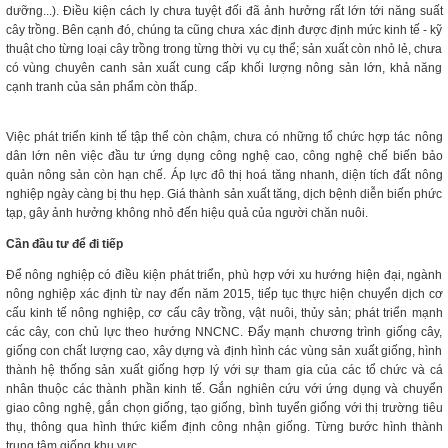
dưỡng...). Điều kiện cách ly chưa tuyệt đối đã ảnh hưởng rất lớn tới năng suất
cây trồng. Bên cạnh đó, chúng ta cũng chưa xác định được định mức kinh tế - kỹ
thuật cho từng loại cây trồng trong từng thời vụ cụ thể; sản xuất còn nhỏ lẻ, chưa
có vùng chuyên canh sản xuất cung cấp khối lượng nông sản lớn, khả năng
cạnh tranh của sản phẩm còn thấp.
Việc phát triển kinh tế tập thể còn chậm, chưa có những tổ chức hợp tác nông
dân lớn nên việc đầu tư ứng dụng công nghệ cao, công nghệ chế biến bảo
quản nông sản còn hạn chế. Áp lực đô thị hoá tăng nhanh, diện tích đất nông
nghiệp ngày càng bị thu hẹp. Giá thành sản xuất tăng, dịch bệnh diễn biến phức
tạp, gây ảnh hưởng không nhỏ đến hiệu quả của người chăn nuôi.
Cần đầu tư để đi tiếp
Để nông nghiệp có điều kiện phát triển, phù hợp với xu hướng hiện đại, ngành
nông nghiệp xác định từ nay đến năm 2015, tiếp tục thực hiện chuyển dịch cơ
cấu kinh tế nông nghiệp, cơ cấu cây trồng, vật nuôi, thủy sản; phát triển mạnh
các cây, con chủ lực theo hướng NNCNC. Đẩy mạnh chương trình giống cây,
giống con chất lượng cao, xây dựng và định hình các vùng sản xuất giống, hình
thành hệ thống sản xuất giống hợp lý với sự tham gia của các tổ chức và cá
nhân thuộc các thành phần kinh tế. Gắn nghiên cứu với ứng dụng và chuyển
giao công nghệ, gắn chọn giống, tạo giống, bình tuyển giống với thị trường tiêu
thụ, thông qua hình thức kiểm định công nhận giống. Từng bước hình thành
trung tâm giống khu vực.