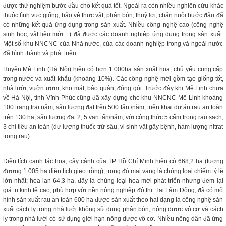
được thử nghiệm bước đầu cho kết quả tốt. Ngoài ra còn nhiều nghiên cứu khác
thuộc lĩnh vực giống, bảo vệ thực vật, phân bón, thuỷ lợi, chăn nuôi bước đầu đã
có những kết quả ứng dụng trong sản xuất. Nhiều công nghệ cao (công nghệ
sinh học, vật liệu mới…) đã được các doanh nghiệp ứng dụng trong sản xuất.
Một số khu NNCNC của Nhà nước, của các doanh nghiệp trong và ngoài nước
đã hình thành và phát triển.
Huyện Mê Linh (Hà Nội) hiện có hơn 1.000ha sản xuất hoa, chủ yếu cung cấp
trong nước và xuất khẩu (khoảng 10%). Các công nghệ mới gồm tạo giống tốt,
nhà lưới, vườn ươm, kho mát, bảo quản, đóng gói. Trước đây khi Mê Linh chưa
về Hà Nội, tỉnh Vĩnh Phúc cũng đã xây dựng cho khu NNCNC Mê Linh khoảng
100 trang trại nấm, sản lượng đạt trên 500 tấn /năm; triển khai dự án rau an toàn
trên 130 ha, sản lượng đạt 2, 5 vạn tấn/năm, với công thức 5 cấm trong rau sạch,
3 chỉ tiêu an toàn (dư lượng thuốc trừ sâu, vi sinh vật gây bệnh, hàm lượng nitrat
trong rau).
Diện tích canh tác hoa, cây cảnh của TP Hồ Chí Minh hiện có 668,2 ha (tương
đương 1.005 ha diện tích gieo trồng), trong đó mai vàng là chủng loại chiếm tỷ lệ
lớn nhất; hoa lan 64,3 ha, đây là chủng loại hoa mới phát triển nhưng đem lại
giá trị kinh tế cao, phù hợp với nền nông nghiệp đô thị. Tại Lâm Đồng, đã có mô
hình sản xuất rau an toàn 600 ha được sản xuất theo hai dạng là công nghệ sản
xuất cách ly trong nhà lưới không sử dụng phân bón, nông dược vô cơ và cách
ly trong nhà lưới có sử dụng giới hạn nông dược vô cơ. Nhiều nông dân đã ứng