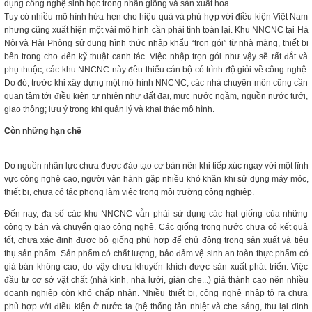
dụng công nghệ sinh học trong nhân giống và sản xuất hoa.
Tuy có nhiều mô hình hứa hẹn cho hiệu quả và phù hợp với điều kiện Việt Nam
nhưng cũng xuất hiện một vài mô hình cần phải tính toán lại. Khu NNCNC tại Hà
Nội và Hải Phòng sử dụng hình thức nhập khẩu “trọn gói” từ nhà màng, thiết bị
bên trong cho đến kỹ thuật canh tác. Việc nhập trọn gói như vậy sẽ rất đắt và
phụ thuộc; các khu NNCNC này đều thiếu cán bộ có trình độ giỏi về công nghệ.
Do đó, trước khi xây dựng một mô hình NNCNC, các nhà chuyên môn cũng cần
quan tâm tới điều kiện tự nhiên như đất đai, mực nước ngầm, nguồn nước tưới,
giao thông; lưu ý trong khi quản lý và khai thác mô hình.
Còn những hạn chế
Do nguồn nhân lực chưa được đào tạo cơ bản nên khi tiếp xúc ngay với một lĩnh
vực công nghệ cao, người vận hành gặp nhiều khó khăn khi sử dụng máy móc,
thiết bị, chưa có tác phong làm việc trong môi trường công nghiệp.
Đến nay, đa số các khu NNCNC vẫn phải sử dụng các hạt giống của những
công ty bán và chuyển giao công nghệ. Các giống trong nước chưa có kết quả
tốt, chưa xác định được bộ giống phù hợp để chủ động trong sản xuất và tiêu
thụ sản phẩm. Sản phẩm có chất lượng, bảo đảm vệ sinh an toàn thực phẩm có
giá bán không cao, do vậy chưa khuyến khích được sản xuất phát triển. Việc
đầu tư cơ sở vật chất (nhà kính, nhà lưới, giàn che...) giá thành cao nên nhiều
doanh nghiệp còn khó chấp nhận. Nhiều thiết bị, công nghệ nhập tỏ ra chưa
phù hợp với điều kiện ở nước ta (hệ thống tản nhiệt và che sáng, thu lại dinh