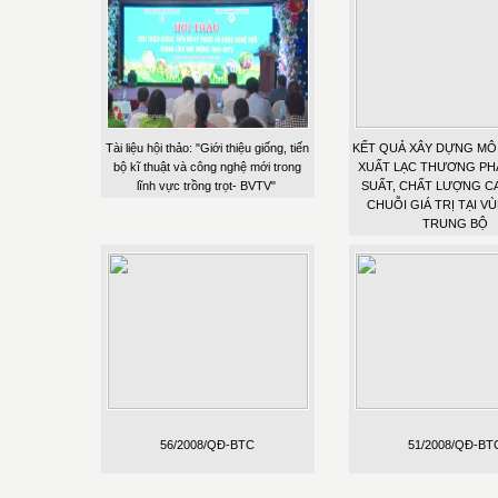
Tài liệu hội thảo: "Giới thiệu giống, tiến
KẾT QUẢ XÂY DỰNG MÔ
bộ kĩ thuật và công nghệ mới trong
XUẤT LẠC THƯƠNG PH
lĩnh vực trồng trọt- BVTV"
SUẤT, CHẤT LƯỢNG C
CHUỖI GIÁ TRỊ TẠI V
TRUNG BỘ
56/2008/QĐ-BTC
51/2008/QĐ-BT