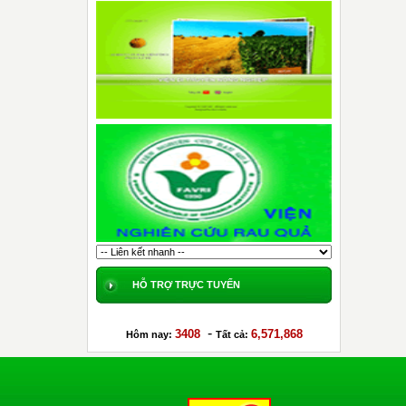
HỖ TRỢ TRỰC TUYẾN
-
3408
6,571,868
Hôm nay:
Tất cả: