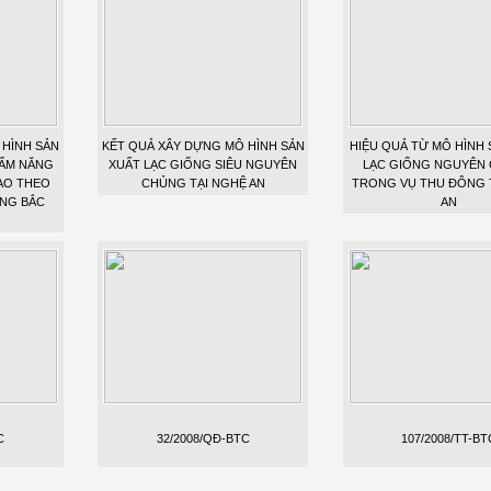
 HÌNH SẢN
KẾT QUẢ XÂY DỰNG MÔ HÌNH SẢN
HIỆU QUẢ TỪ MÔ HÌNH 
ẨM NĂNG
XUẤT LẠC GIỐNG SIÊU NGUYÊN
LẠC GIỐNG NGUYÊN
AO THEO
CHỦNG TẠI NGHỆ AN
TRONG VỤ THU ĐÔNG 
ÙNG BẮC
AN
C
32/2008/QĐ-BTC
107/2008/TT-BT