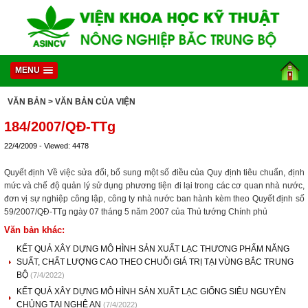
MENU
VĂN BẢN
> VĂN BẢN CỦA VIỆN
184/2007/QĐ-TTg
22/4/2009 - Viewed: 4478
Quyết định Về việc sửa đổi, bổ sung một số điều của Quy định tiêu chuẩn, định
mức và chế độ quản lý sử dụng phương tiện đi lại trong các cơ quan nhà nước,
đơn vị sự nghiệp công lập, công ty nhà nước ban hành kèm theo Quyết định số
59/2007/QĐ-TTg ngày 07 tháng 5 năm 2007 của Thủ tướng Chính phủ
Văn bản khác:
KẾT QUẢ XÂY DỰNG MÔ HÌNH SẢN XUẤT LẠC THƯƠNG PHẨM NĂNG
SUẤT, CHẤT LƯỢNG CAO THEO CHUỖI GIÁ TRỊ TẠI VÙNG BẮC TRUNG
BỘ
(7/4/2022)
KẾT QUẢ XÂY DỰNG MÔ HÌNH SẢN XUẤT LẠC GIỐNG SIÊU NGUYÊN
CHỦNG TẠI NGHỆ AN
(7/4/2022)