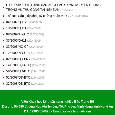
HIỆU QUẢ TỪ MÔ HÌNH SẢN XUẤT LẠC GIỐNG NGUYÊN CHỦNG
TRONG VỤ THU ĐÔNG TẠI NGHỆ AN
(7/4/2022)
Thủ tục: Cấp giấy đăng ký chứng nhận VietGAP
(16/8/2016)
04/2007/QH12
(22/4/2009)
13/2003/QH11
(22/4/2009)
08/2009/TT-BTC
(22/4/2009)
33/2005/QH11
(22/4/2009)
33/2008/NQ-CP
(22/4/2009)
12/2009/NĐ-CP
(22/4/2009)
02/2008/QĐ-BNV
(22/4/2009)
141/2008/QĐ-TTg
(22/4/2009)
56/2008/QĐ-BTC
(22/4/2009)
51/2008/QĐ-BTC
(22/4/2009)
32/2008/QĐ-BTC
(22/4/2009)
Viện Khoa học kỹ thuật nông nghiệp Bắc Trung Bộ
Địa chỉ: Số 586 đường Nguyễn Trường Tộ, Phường Vinh Hưng, tỉnh Nghệ An
ĐT: 02383 514625 - Email: asincv@gmail.com