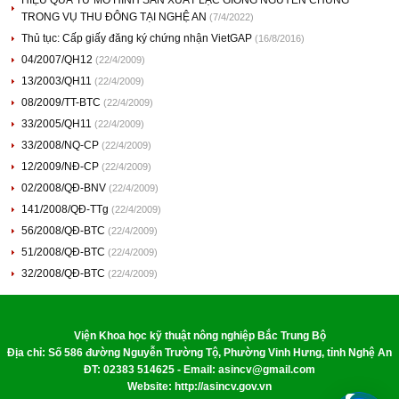
HIỆU QUẢ TỪ MÔ HÌNH SẢN XUẤT LẠC GIỐNG NGUYÊN CHỦNG
TRONG VỤ THU ĐÔNG TẠI NGHỆ AN
(7/4/2022)
Thủ tục: Cấp giấy đăng ký chứng nhận VietGAP
(16/8/2016)
04/2007/QH12
(22/4/2009)
13/2003/QH11
(22/4/2009)
08/2009/TT-BTC
(22/4/2009)
33/2005/QH11
(22/4/2009)
33/2008/NQ-CP
(22/4/2009)
12/2009/NĐ-CP
(22/4/2009)
02/2008/QĐ-BNV
(22/4/2009)
141/2008/QĐ-TTg
(22/4/2009)
56/2008/QĐ-BTC
(22/4/2009)
51/2008/QĐ-BTC
(22/4/2009)
32/2008/QĐ-BTC
(22/4/2009)
Viện Khoa học kỹ thuật nông nghiệp Bắc Trung Bộ
Địa chỉ: Số 586 đường Nguyễn Trường Tộ, Phường Vinh Hưng, tỉnh Nghệ An
ĐT: 02383 514625 - Email: asincv@gmail.com
Website: http://asincv.gov.vn