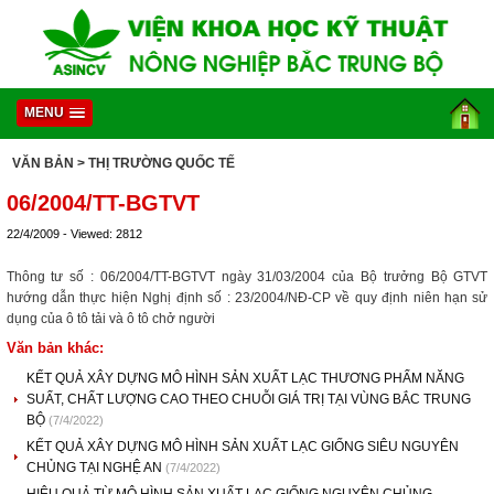
MENU
VĂN BẢN
> THỊ TRƯỜNG QUỐC TẾ
06/2004/TT-BGTVT
22/4/2009 - Viewed: 2812
Thông tư số : 06/2004/TT-BGTVT ngày 31/03/2004 của Bộ trưởng Bộ GTVT
hướng dẫn thực hiện Nghị định số : 23/2004/NĐ-CP về quy định niên hạn sử
dụng của ô tô tải và ô tô chở người
Văn bản khác:
KẾT QUẢ XÂY DỰNG MÔ HÌNH SẢN XUẤT LẠC THƯƠNG PHẨM NĂNG
SUẤT, CHẤT LƯỢNG CAO THEO CHUỖI GIÁ TRỊ TẠI VÙNG BẮC TRUNG
BỘ
(7/4/2022)
KẾT QUẢ XÂY DỰNG MÔ HÌNH SẢN XUẤT LẠC GIỐNG SIÊU NGUYÊN
CHỦNG TẠI NGHỆ AN
(7/4/2022)