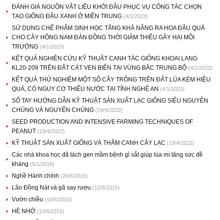
ĐÁNH GIÁ NGUỒN VẬT LIỆU KHỞI ĐẦU PHỤC VỤ CÔNG TÁC CHỌN
TẠO GIỐNG ĐẬU XANH Ở MIỀN TRUNG
(4/1/2023)
SỬ DỤNG CHẾ PHẨM SINH HỌC TĂNG KHẢ NĂNG RA HOA ĐẬU QUẢ
CHO CÂY HỒNG NAM ĐÀN ĐỒNG THỜI GIẢM THIỂU GÂY HẠI MÔI
TRƯỜNG
(4/1/2023)
KẾT QUẢ NGHIÊN CỨU KỸ THUẬT CANH TÁC GIỐNG KHOAI LANG
KL20-209 TRÊN ĐẤT CÁT VEN BIỂN TẠI VÙNG BẮC TRUNG BỘ
(4/1/2023)
KẾT QUẢ THỬ NGHIỆM MỘT SỐ CÂY TRỒNG TRÊN ĐẤT LÚA KÉM HIỆU
QUẢ, CÓ NGUY CƠ THIẾU NƯỚC TẠI TỈNH NGHỆ AN
(4/1/2023)
SỔ TAY HƯỚNG DẪN KỸ THUẬT SẢN XUẤT LẠC GIỐNG SIÊU NGUYÊN
CHỦNG VÀ NGUYÊN CHỦNG
(19/4/2022)
SEED PRODUCTION AND INTENSIVE FARMING TECHNIQUES OF
PEANUT
(19/4/2022)
KỸ THUẬT SẢN XUẤT GIỐNG VÀ THÂM CANH CÂY LẠC
(19/4/2022)
Các nhà khoa học đã tách gen mầm bệnh gỉ sắt giúp lúa mì tăng sức đề
kháng
(5/1/2018)
Nghề Hành chính
(26/6/2015)
Lão Đồng Nát và gã say rượu
(12/6/2015)
Vườn chiều
(10/6/2015)
HÈ NHỚ
(10/6/2015)