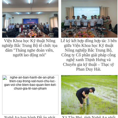
Viện Khoa học Kỹ thuật Nông
Lễ ký kết hợp đồng hợp tác 3 bên
nghiệp Bắc Trung Bộ tổ chức tọa
giữa Viện Khoa học Kỹ thuật
đàm "Tháng nghe đoàn viên,
Nông nghiệp Bắc Trung Bộ,
người lao động nói"
Công ty Cổ phần giải pháp công
nghệ xanh Thịnh Hưng và
Chuyên gia kỹ thuật – Thạc sỹ
Phan Duy Hải.
Nghệ An ban hành Đề án phát
Xã Tân Phú, tỉnh Nghệ An phối