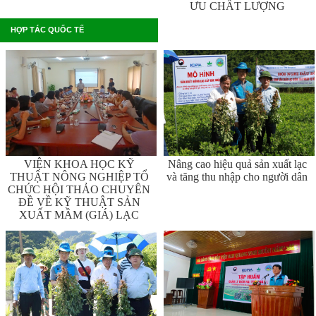
ƯU CHẤT LƯỢNG
HỢP TÁC QUỐC TẾ
VIỆN KHOA HỌC KỸ
Nâng cao hiệu quả sản xuất lạc
THUẬT NÔNG NGHIỆP TỔ
và tăng thu nhập cho người dân
CHỨC HỘI THẢO CHUYÊN
ĐỀ VỀ KỸ THUẬT SẢN
XUẤT MẦM (GIÁ) LẠC