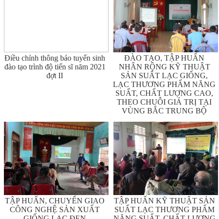
Điều chỉnh thông báo tuyển sinh
ĐÀO TẠO, TẬP HUẤN
đào tạo trình độ tiến sĩ năm 2021
NHÂN RỘNG KỸ THUẬT
đợt II
SẢN SUẤT LẠC GIỐNG,
LẠC THƯƠNG PHẨM NĂNG
SUẤT, CHẤT LƯỢNG CAO,
THEO CHUỖI GIÁ TRỊ TẠI
VÙNG BẮC TRUNG BỘ
TẬP HUẤN, CHUYỂN GIAO
TẬP HUẤN KỸ THUẬT SẢN
CÔNG NGHỆ SẢN XUẤT
SUẤT LẠC THƯƠNG PHẨM
GIỐNG LẠC ĐEN
NĂNG SUẤT, CHẤT LƯỢNG