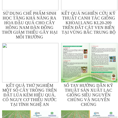
SỬ DỤNG CHẾ PHẨM SINH
KẾT QUẢ NGHIÊN CỨU KỸ
HỌC TĂNG KHẢ NĂNG RA
THUẬT CANH TÁC GIỐNG
HOA ĐẬU QUẢ CHO CÂY
KHOAI LANG KL20-209
HỒNG NAM ĐÀN ĐỒNG
TRÊN ĐẤT CÁT VEN BIỂN
THỜI GIẢM THIỂU GÂY HẠI
TẠI VÙNG BẮC TRUNG BỘ
MÔI TRƯỜNG
KẾT QUẢ THỬ NGHIỆM
SỔ TAY HƯỚNG DẪN KỸ
MỘT SỐ CÂY TRỒNG TRÊN
THUẬT SẢN XUẤT LẠC
ĐẤT LÚA KÉM HIỆU QUẢ,
GIỐNG SIÊU NGUYÊN
CÓ NGUY CƠ THIẾU NƯỚC
CHỦNG VÀ NGUYÊN
TẠI TỈNH NGHỆ AN
CHỦNG