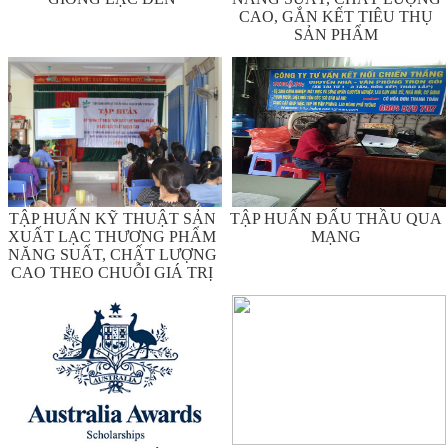
CAO, GẮN KẾT TIÊU THỤ
SẢN PHẨM
TẬP HUẤN KỸ THUẬT SẢN
TẬP HUẤN ĐẤU THẦU QUA
XUẤT LẠC THƯƠNG PHẨM
MẠNG
NĂNG SUẤT, CHẤT LƯỢNG
CAO THEO CHUỖI GIÁ TRỊ