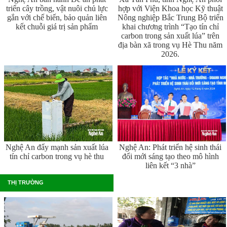
triển cây trồng, vật nuôi chủ lực
hợp với Viện Khoa học Kỹ thuật
gắn với chế biến, bảo quản liên
Nông nghiệp Bắc Trung Bộ triển
kết chuỗi giá trị sản phẩm
khai chương trình “Tạo tín chỉ
carbon trong sản xuất lúa” trên
địa bàn xã trong vụ Hè Thu năm
2026.
Nghệ An đẩy mạnh sản xuất lúa
Nghệ An: Phát triển hệ sinh thái
tín chỉ carbon trong vụ hè thu
đổi mới sáng tạo theo mô hình
liên kết “3 nhà”
THỊ TRƯỜNG