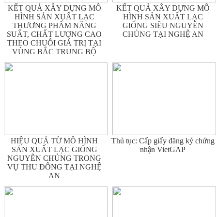
KẾT QUẢ XÂY DỰNG MÔ
KẾT QUẢ XÂY DỰNG MÔ
HÌNH SẢN XUẤT LẠC
HÌNH SẢN XUẤT LẠC
THƯƠNG PHẨM NĂNG
GIỐNG SIÊU NGUYÊN
SUẤT, CHẤT LƯỢNG CAO
CHỦNG TẠI NGHỆ AN
THEO CHUỖI GIÁ TRỊ TẠI
VÙNG BẮC TRUNG BỘ
HIỆU QUẢ TỪ MÔ HÌNH
Thủ tục: Cấp giấy đăng ký chứng
SẢN XUẤT LẠC GIỐNG
nhận VietGAP
NGUYÊN CHỦNG TRONG
VỤ THU ĐÔNG TẠI NGHỆ
AN