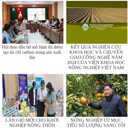
Hội thảo đầu bờ mô hình thí điểm
KẾT QUẢ NGHIÊN CỨU
tạo tín chỉ carbon trong sản xuất
KHOA HỌC VÀ CHUYỂN
lúa
GIAO CÔNG NGHỆ NĂM
2024 CỦA VIỆN KHOA HỌC
NÔNG NGHIỆP VIỆT NAM
LÀN GIÓ MỚI CHO KHỞI
NÔNG NGHIỆP TỪ MỤC
NGHIỆP NÔNG THÔN
TIÊU SỐ LƯỢNG SANG TỐI