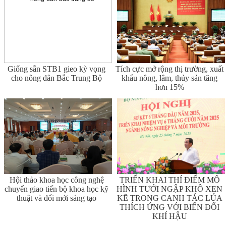
Giống sắn STB1 gieo kỳ vọng
Tích cực mở rộng thị trường, xuất
cho nông dân Bắc Trung Bộ
khẩu nông, lâm, thủy sản tăng
hơn 15%
Hội thảo khoa học công nghệ
TRIỂN KHAI THÍ ĐIỂM MÔ
chuyển giao tiến bộ khoa học kỹ
HÌNH TƯỚI NGẬP KHÔ XEN
thuật và đổi mới sáng tạo
KẼ TRONG CANH TÁC LÚA
THÍCH ỨNG VỚI BIẾN ĐỔI
KHÍ HẬU