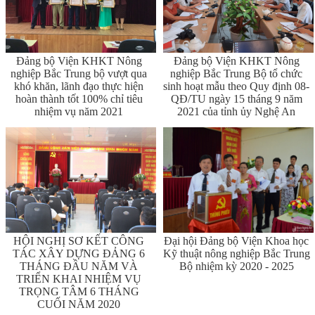
Đảng bộ Viện KHKT Nông
Đảng bộ Viện KHKT Nông
nghiệp Bắc Trung bộ vượt qua
nghiệp Bắc Trung Bộ tổ chức
khó khăn, lãnh đạo thực hiện
sinh hoạt mẫu theo Quy định 08-
hoàn thành tốt 100% chỉ tiêu
QĐ/TU ngày 15 tháng 9 năm
nhiệm vụ năm 2021
2021 của tỉnh ủy Nghệ An
HỘI NGHỊ SƠ KẾT CÔNG
Đại hội Đảng bộ Viện Khoa học
TÁC XÂY DỰNG ĐẢNG 6
Kỹ thuật nông nghiệp Bắc Trung
THÁNG ĐẦU NĂM VÀ
Bộ nhiệm kỳ 2020 - 2025
TRIỂN KHAI NHIỆM VỤ
TRỌNG TÂM 6 THÁNG
CUỐI NĂM 2020