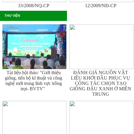
33/2008/NQ-CP
12/2009/NĐ-CP
THƯ VIỆN
Tài liệu hội thảo: "Giới thiệu
ĐÁNH GIÁ NGUỒN VẬT
giống, tiến bộ kĩ thuật và công
LIỆU KHỞI ĐẦU PHỤC VỤ
nghệ mới trong lĩnh vực trồng
CÔNG TÁC CHỌN TẠO
trọt- BVTV"
GIỐNG ĐẬU XANH Ở MIỀN
TRUNG