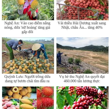
Nghệ An: Vào cao điểm nắng
Vải thiều Hải Dương xuất sang
nóng, dứa 'nữ hoàng' tăng giá
Nhật, châu Âu... tăng 40%
gấp đôi
Quỳnh Lưu: Người trồng dứa
Vụ hè thu Nghệ An quyết đạt
đang tự bươn chải tìm đầu ra
460.000 tấn lương thực