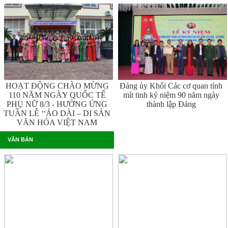
HOẠT ĐỘNG CHÀO MỪNG
Đảng ủy Khối Các cơ quan tỉnh
110 NĂM NGÀY QUỐC TẾ
mít tinh kỷ niệm 90 năm ngày
PHỤ NỮ 8/3 - HƯỞNG ỨNG
thành lập Đảng
TUẦN LỄ ‘‘ÁO DÀI – DI SẢN
VĂN HÓA VIỆT NAM
VĂN BẢN