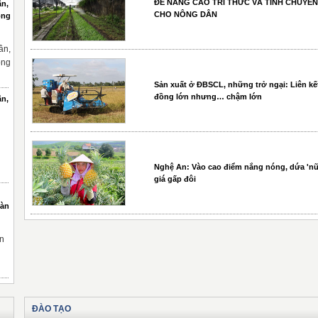
ĐỂ NÂNG CAO TRI THỨC VÀ TÍNH CHUYÊN
ân,
CHO NÔNG DÂN
ông
ân,
ông
Sản xuất ở ĐBSCL, những trở ngại: Liên kế
đồng lớn nhưng… chậm lớn
ân,
Nghệ An: Vào cao điểm nắng nóng, dứa 'nữ
giá gấp đôi
oàn
n
ĐÀO TẠO