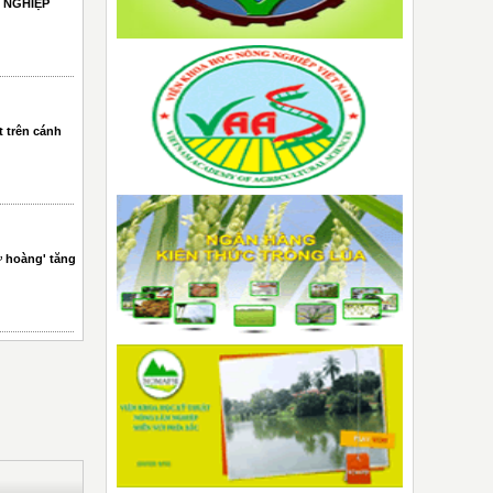
 NGHIỆP
t trên cánh
 hoàng' tăng