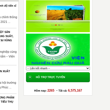
nh độ tiến sĩ
 chỉnh thông
2021 ...
UẬT SẢN
NG SUẤT,
TẠI VÙNG
 nghiệp cùng
phẩm – Viện
ẢN XUẤT
HỖ TRỢ TRỰC TUYẾN
i hội trường
 Phúc ...
-
2265
6,575,167
Hôm nay:
Tất cả:
ƯƠNG PHẨM
 TIÊU THỤ