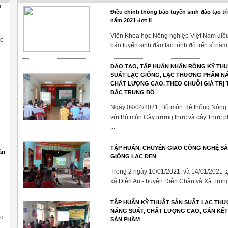
P
Điều chỉnh thông báo tuyển sinh đào tạo trì
năm 2021 đợt II
Viện Khoa học Nông nghiệp Việt Nam điều
ạc
báo tuyển sinh đào tạo trình độ tiến sĩ năm 
g
ĐÀO TẠO, TẬP HUẤN NHÂN RỘNG KỸ TH
SUẤT LẠC GIỐNG, LẠC THƯƠNG PHẨM NĂ
CHẤT LƯỢNG CAO, THEO CHUỖI GIÁ TRỊ 
BẮC TRUNG BỘ
Ngày 09/04/2021, Bộ môn Hệ thống Nông
với Bộ môn Cây lương thực và cây Thực 
...
TẬP HUẤN, CHUYỂN GIAO CÔNG NGHỆ S
ân
GIỐNG LẠC ĐEN
Trong 2 ngày 10/01/2021, và 14/01/2021 tạ
xã Diễn An - huyện Diễn Châu và Xã Trung
TẬP HUẤN KỸ THUẬT SẢN SUẤT LẠC TH
NĂNG SUẤT, CHẤT LƯỢNG CAO, GẮN KẾT
ạc
SẢN PHẨM
g