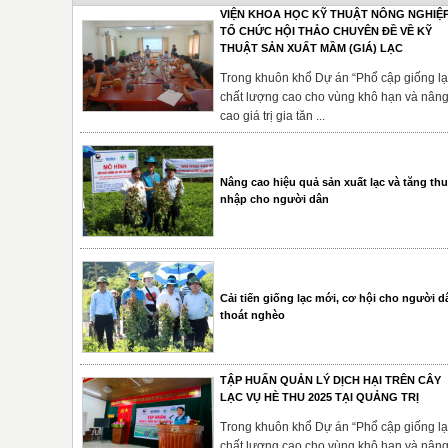
VIỆN KHOA HỌC KỸ THUẬT NÔNG NGHIỆ
TỔ CHỨC HỘI THẢO CHUYÊN ĐỀ VỀ KỸ
THUẬT SẢN XUẤT MẦM (GIÁ) LẠC
Trong khuôn khổ Dự án “Phổ cập giống l
chất lượng cao cho vùng khô hạn và nân
cao giá trị gia tăn ...
Nâng cao hiệu quả sản xuất lạc và tăng thu
nhập cho người dân
Cải tiến giống lạc mới, cơ hội cho người d
thoát nghèo
TẬP HUẤN QUẢN LÝ DỊCH HẠI TRÊN CÂY
LẠC VỤ HÈ THU 2025 TẠI QUẢNG TRỊ
Trong khuôn khổ Dự án “Phổ cập giống l
chất lượng cao cho vùng khô hạn và nân