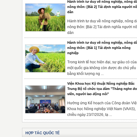
Hành trình tư duy về nông nghiệp, nông d
nông thôn: [Bài 2] Tái định nghĩa người n
dân
Hành trình tư duy về nông nghiệp, nông d
nông thôn: [Bài 2] Tái định nghĩa người n
dân
Hành trình tư duy về nông nghiệp, nông d
nông thôn: [Bài 1] Tái định nghĩa nông
nghiệp
Trong kinh tế học hiện đại, sự giàu có của
một quốc gia không còn được đo chủ yếu
bằng khối lượng ng ...
Viện Khoa học Kỹ thuật Nông nghiệp Bắc
Trung Bộ tổ chức tọa đàm "Tháng nghe đ
viên, người lao động nói"
Hưởng ứng Kế hoạch của Công đoàn Việ
Khoa học Nông nghiệp Việt Nam (VAAS),
chiều ngày 23/7/2026, tạ ...
HỢP TÁC QUỐC TẾ