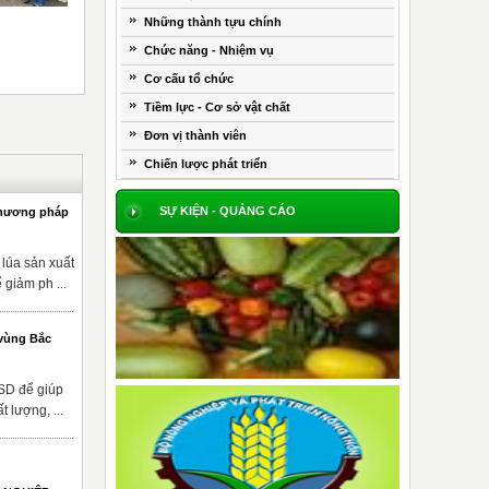
Những thành tựu chính
Chức năng - Nhiệm vụ
Cơ cấu tổ chức
Tiềm lực - Cơ sở vật chất
Đơn vị thành viên
Chiến lược phát triển
SỰ KIỆN - QUẢNG CÁO
phương pháp
lúa sản xuất
giảm ph ...
 vùng Bắc
USD để giúp
 lượng, ...