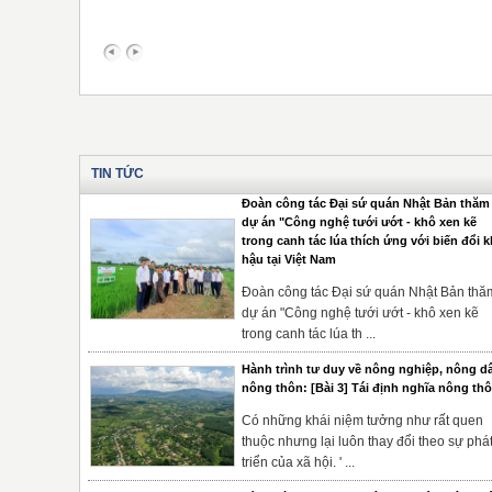
TIN TỨC
Đoàn công tác Đại sứ quán Nhật Bản thăm
dự án "Công nghệ tưới ướt - khô xen kẽ
trong canh tác lúa thích ứng với biến đổi k
hậu tại Việt Nam
Đoàn công tác Đại sứ quán Nhật Bản thă
dự án "Công nghệ tưới ướt - khô xen kẽ
trong canh tác lúa th ...
Hành trình tư duy về nông nghiệp, nông d
nông thôn: [Bài 3] Tái định nghĩa nông th
Có những khái niệm tưởng như rất quen
thuộc nhưng lại luôn thay đổi theo sự phá
triển của xã hội. ' ...