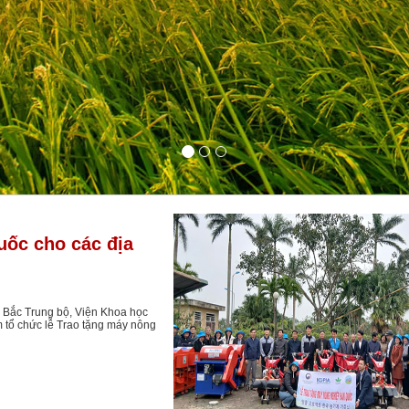
uốc cho các địa
p Bắc Trung bộ, Viện Khoa học
 tổ chức lễ Trao tặng máy nông