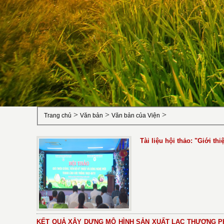
>
>
>
Trang chủ
Văn bản
Văn bản của Viện
Tài liệu hội thảo: "Giới th
KẾT QUẢ XÂY DỰNG MÔ HÌNH SẢN XUẤT LẠC THƯƠNG PH