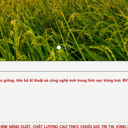
iệu giống, tiến bộ kĩ thuật và công nghệ mới trong lĩnh vực trồng trọt- 
ẨM NĂNG SUẤT, CHẤT LƯỢNG CAO THEO CHUỖI GIÁ TRỊ TẠI VÙNG