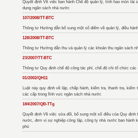
Quyết định Về việc ban hành Chế độ quản lý, tính hao mòn tài 
dụng ngân sách nhà nước
107/2008/TT-BTC
Thông tư Hướng dẫn bổ sung một số điểm về quản lý, điều hàn
128/2008/TT-BTC
Thông tư Hướng dẫn thu và quản lý các khoản thu ngân sách 
23/2007/TT-BTC
Thông tư Quy định chế độ công tác phí, chế độ chi tổ chức các
01/2002/QH11
Luật này quy định về lập, chấp hành, kiểm tra, thanh tra, ki
các cấp trong lĩnh vực ngân sách nhà nước
184/2007/QĐ-TTg
Quyết định Về việc sửa đổi, bổ sung một số điều của Quy định 
nước, đơn vị sự nghiệp công lập, công ty nhà nước ban hành
phủ