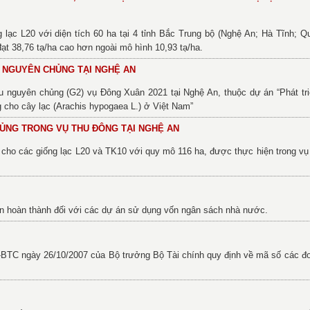
ạc L20 với diện tích 60 ha tại 4 tỉnh Bắc Trung bộ (Nghệ An; Hà Tĩnh; Q
ạt 38,76 tạ/ha cao hơn ngoài mô hình 10,93 tạ/ha.
U NGUYÊN CHỦNG TẠI NGHỆ AN
u nguyên chủng (G2) vụ Đông Xuân 2021 tại Nghệ An, thuộc dự án “Phát tri
g cho cây lạc (Arachis hypogaea L.) ở Việt Nam”
HỦNG TRONG VỤ THU ĐÔNG TẠI NGHỆ AN
cho các giống lạc L20 và TK10 với quy mô 116 ha, được thực hiện trong v
án hoàn thành đối với các dự án sử dụng vốn ngân sách nhà nước.
-BTC ngày 26/10/2007 của Bộ trưởng Bộ Tài chính quy định về mã số các đ