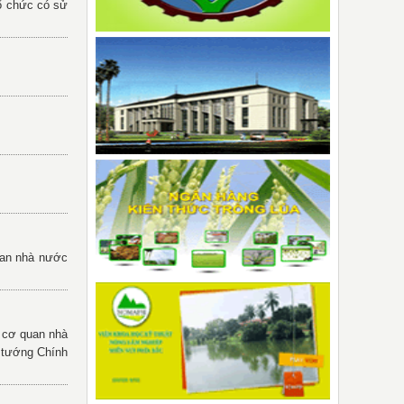
tổ chức có sử
quan nhà nước
c cơ quan nhà
 tướng Chính