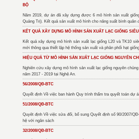
BỘ
Năm 2019, dự án đã xây dựng được 6 mô hình sản xuất giống l
Quảng Trị). Kết quả sản xuất mô hình cho năng suất bình quân đ
KẾT QUẢ XÂY DỰNG MÔ HÌNH SẢN XUẤT LẠC GIỐNG SIÊ
Kết quả xây dựng mô hình sản xuất lạc giống L20 và TK10 siê
mới thông qua thiết lập hệ thống sản xuất và phân phối hạt giốn
HIỆU QUẢ TỪ MÔ HÌNH SẢN XUẤT LẠC GIỐNG NGUYÊN C
Nghiên cứu xây dựng mô hình sản xuất lạc giống nguyên chủng 
năm 2017 - 2019 tại Nghệ An.
56/2008/QĐ-BTC
Quyết định Về việc ban hành Quy trình thẩm tra quyết toán dự 
51/2008/QĐ-BTC
Quyêt định Về việc sửa đổi, bổ sung Quyết định số 90/2007/QĐ
hệ với ngân sách
32/2008/QĐ-BTC