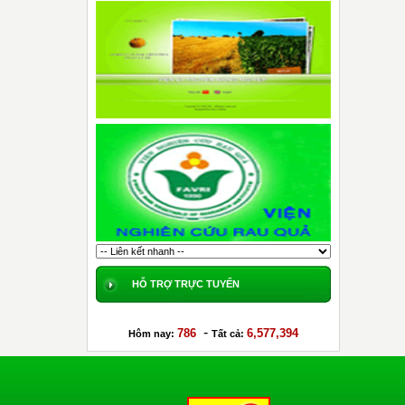
HỖ TRỢ TRỰC TUYẾN
-
786
6,577,394
Hôm nay:
Tất cả: