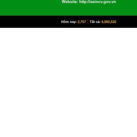
Website: http://asincv.gov.vn
|
Hôm nay:
2,757
Tất cả:
6,582,520